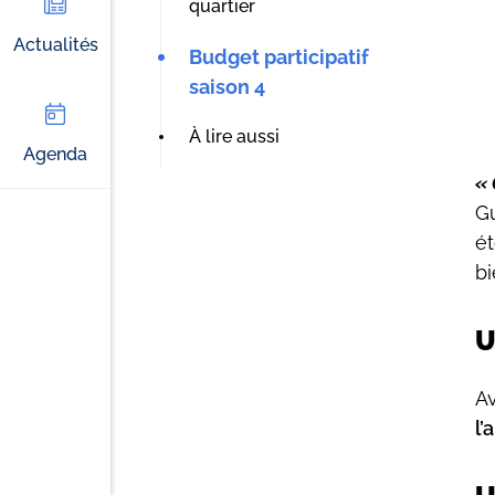
quartier
Actualités
Budget participatif
saison 4
À lire aussi
Agenda
« 
Gu
ét
bi
U
Av
l’