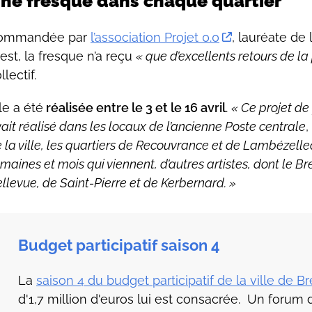
ne fresque dans chaque quartier
Goret
ommandée par
l’association Projet 0.0
, lauréate de 
est, la fresque n’a reçu
« que d’excellents retours de la
llectif.
le a été
réalisée entre le 3 et le 16 avril
.
« Ce projet de
ait réalisé dans les locaux de l’ancienne Poste centrale
,
 la ville, les quartiers de Recouvrance et de Lambézellec
maines et mois qui viennent, d’autres artistes, dont le Bre
llevue, de Saint-Pierre et de Kerbernard. »
Budget participatif saison 4
La
saison 4 du budget participatif de la ville de Br
d'1,7 million d'euros lui est consacrée. Un forum de