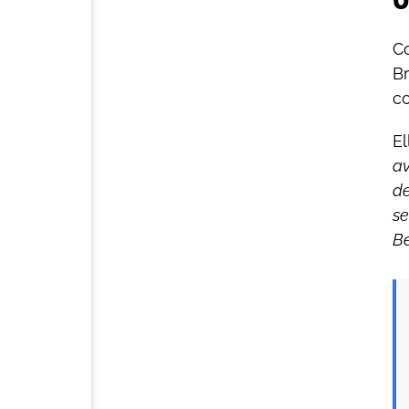
U
C
Br
co
El
av
de
se
Be