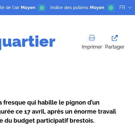
FR
té de l'air
Moyen
Indice des pollens
Moyen
uartier
Imprimer
Partager
fresque qui habille le pignon d’un
rée ce 17 avril, après un énorme travail
re du budget participatif brestois.