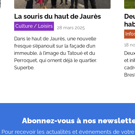
La souris du haut de Jaurès
Deu
hab
Culture / Loisirs
28 mars 2025
Info
Dans le haut de Jaurès, une nouvelle
18 n
fresque s’épanouit sur la façade d’un
immeuble, à l’image du Tatoué et du
Deux
Perroquet, qui ornent déjà le quartier.
et in
Superbe.
cadre
Brest
Abonnez-vous à nos newslett
Pour recevoir les actualités et événements de votre