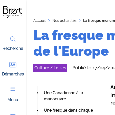
A
ll
e
Accueil
Nos actualités
La fresque monume
r
La fresque 
a
u
de l'Europe
Recherche
c
o
n
Publié le 17/04/20
Culture / Loisirs
t
Démarches
e
n
A
u
Une Canadienne à la
i
manoeuvre
Menu
r
Une fresque dans chaque