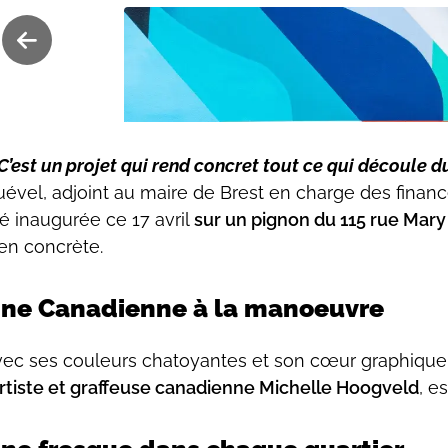
C’est un projet qui rend concret tout ce qui découle 
ével, adjoint au maire de Brest en charge des finances
é inaugurée ce 17 avril
sur un pignon du 115 rue Mary 
en concrète.
ne Canadienne à la manoeuvre
ec ses couleurs chatoyantes et son cœur graphique 
artiste et graffeuse canadienne Michelle Hoogveld
, e
Quartier de l'Europe - La fresque a été peinte par la 