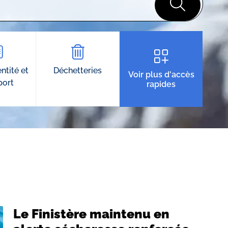
ntité et
Déchetteries
Voir plus d'accès
port
rapides
Le Finistère maintenu en