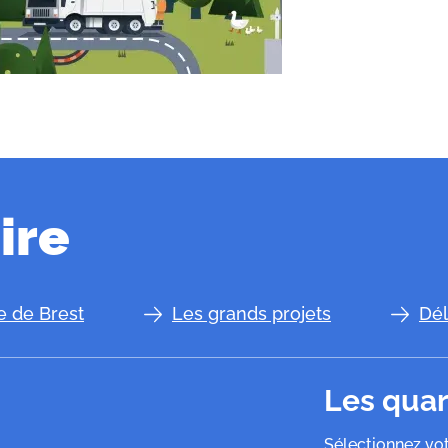
ire
le de Brest
Les grands projets
Dél
Les quar
Sélectionnez vot