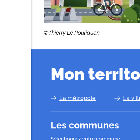
©Thierry Le Pouliquen
Mon territo
La métropole
La vil
Les communes
Sélectionnez votre commune