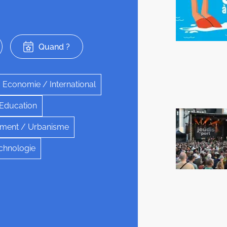
Quand ?
Economie / International
 Education
ment / Urbanisme
chnologie