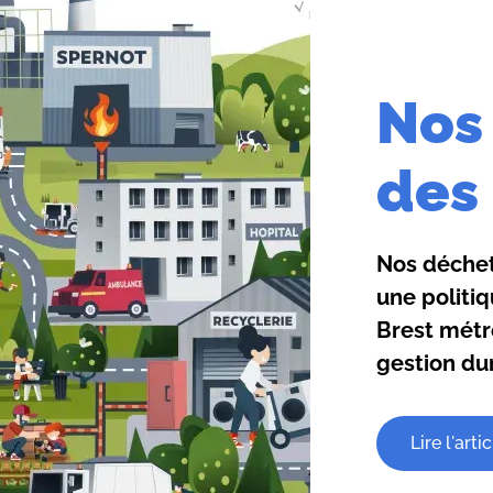
Nos
des 
Nos déchet
une politiq
Brest métr
gestion du
Lire l'arti