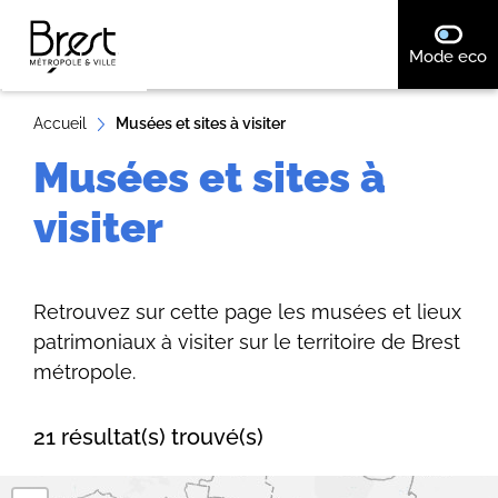
A
désact
Mode eco
ll
e
r
Accueil
Musées et sites à visiter
a
Musées et sites à
u
c
visiter
o
n
t
Retrouvez sur cette page les musées et lieux
e
patrimoniaux à visiter sur le territoire de Brest
n
métropole.
u
21 résultat(s) trouvé(s)