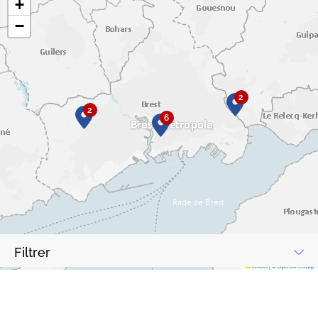
+
−
2
2
6
Filtrer
Leaflet
|
©
OpenStreetMap