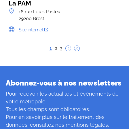
La PAM
16 rue Louis Pasteur
29200 Brest
Site internet
Pagination
Page courante 1
Page
Page
1
2
3
Page suivante
Dernière page
Abonnez-vous à nos newsletters
Pour recevoir les actualités et événements de
votre métropole.
Tous les champs sont obligatoires.
Pour en savoir plus sur le traitement des
données, consultez
nos mentions légales
.