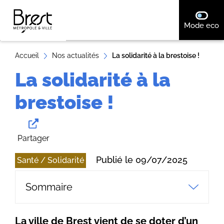
A
désact
Mode eco
ll
e
r
Accueil
Nos actualités
La solidarité à la brestoise !
a
La solidarité à la
u
c
brestoise !
o
n
t
Partager
e
Publié le 09/07/2025
Santé / Solidarité
n
u
Sommaire
La ville de Brest vient de se doter d’un