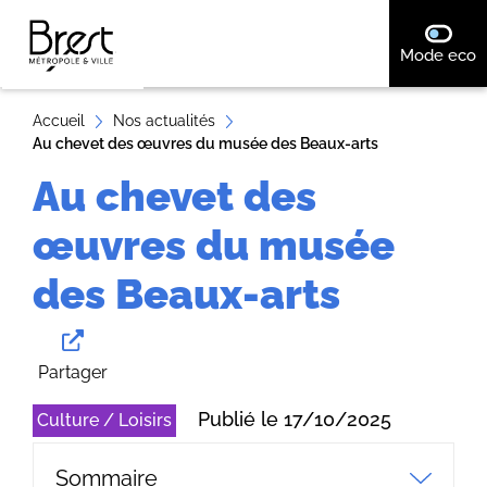
A
désact
Mode eco
ll
e
r
Accueil
Nos actualités
Au chevet des œuvres du musée des Beaux-arts
a
u
Au chevet des
c
œuvres du musée
o
n
des Beaux-arts
t
e
n
Partager
u
Publié le 17/10/2025
Culture / Loisirs
Sommaire