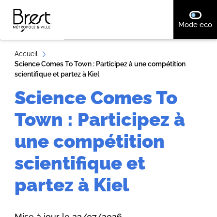
A
désact
Mode eco
ll
e
r
Accueil
Science Comes To Town : Participez à une compétition
a
scientifique et partez à Kiel
u
Science Comes To
c
o
Town : Participez à
n
t
une compétition
e
scientifique et
n
u
partez à Kiel
Mise à jour le 23/07/2026