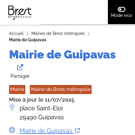
A
désact
Mode eco
ll
e
r
Accueil
Mairies de Brest métropole
Mairie de Guipavas
a
u
Mairie de Guipavas
c
o
n
Partager
t
Mairie
Mairie de Brest métropole
e
n
Mise à jour le 11/07/2025
u
place Saint-Eloi
29490 Guipavas
Mairie de Guipavas