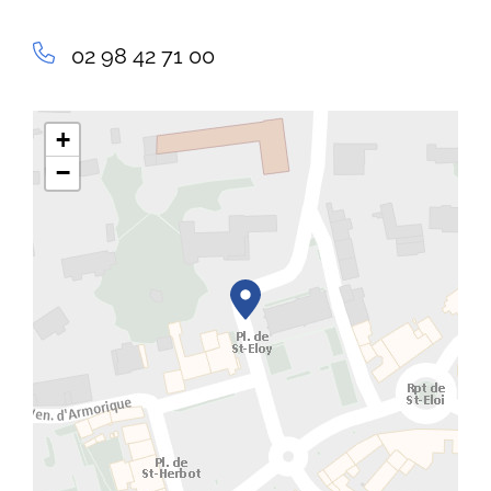
02 98 42 71 00
+
−