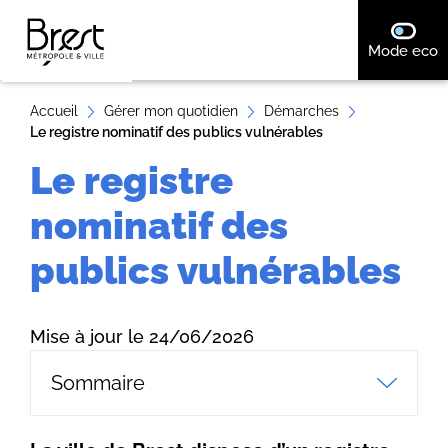
A
désact
Mode eco
ll
e
r
Accueil
Gérer mon quotidien
Démarches
Le registre nominatif des publics vulnérables
a
u
Le registre
c
nominatif des
o
n
publics vulnérables
t
e
n
Mise à jour le 24/06/2026
u
Sommaire