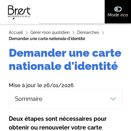
A
désact
Mode eco
ll
e
r
Accueil
Gérer mon quotidien
Démarches
Demander une carte nationale d'identité
a
u
Demander une carte
c
nationale d'identité
o
n
t
Mise à jour le 26/01/2026
e
n
Sommaire
u
Deux étapes sont nécessaires pour
obtenir ou renouveler votre carte