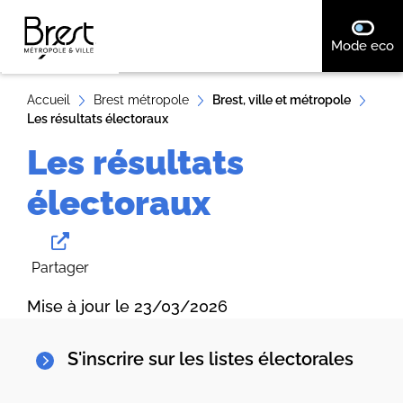
A
désact
Mode eco
ll
e
r
Accueil
Brest métropole
Brest, ville et métropole
Les résultats électoraux
a
u
Les résultats
c
électoraux
o
n
t
e
Partager
n
Mise à jour le 23/03/2026
u
S'inscrire sur les listes électorales