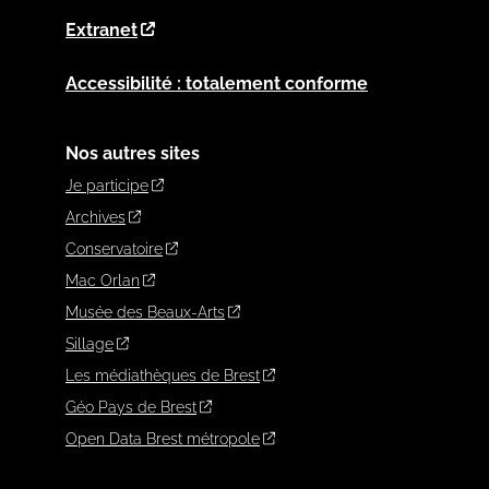
Extranet
Accessibilité : totalement conforme
Nos autres sites
Je participe
Archives
Conservatoire
Mac Orlan
Musée des Beaux-Arts
Sillage
Les médiathèques de Brest
Géo Pays de Brest
Open Data Brest métropole