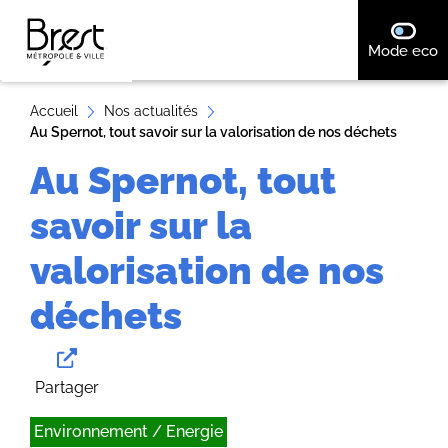
A
désact
Mode eco
ll
e
r
Accueil
Nos actualités
Au Spernot, tout savoir sur la valorisation de nos déchets
a
u
Au Spernot, tout
c
savoir sur la
o
n
valorisation de nos
t
e
déchets
n
u
Partager
Environnement / Energie