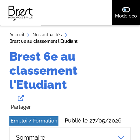
A
désact
Mode eco
ll
e
r
Accueil
Nos actualités
Brest 6e au classement l'Etudiant
a
u
Brest 6e au
c
classement
o
n
l'Etudiant
t
e
n
Partager
u
Publié le 27/05/2026
Emploi / Formation
Sommaire