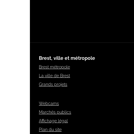
Brest, ville et métropole
Brest métropole
La ville de Brest
Grands projets
Webcams
Marchés publics
Affichage légal
Plan du site