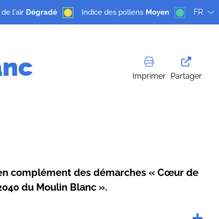
FR
de l'air
Dégradé
Indice des pollens
Moyen
anc
Imprimer
Partager
t en complément des démarches « Cœur de
2040 du Moulin Blanc ».