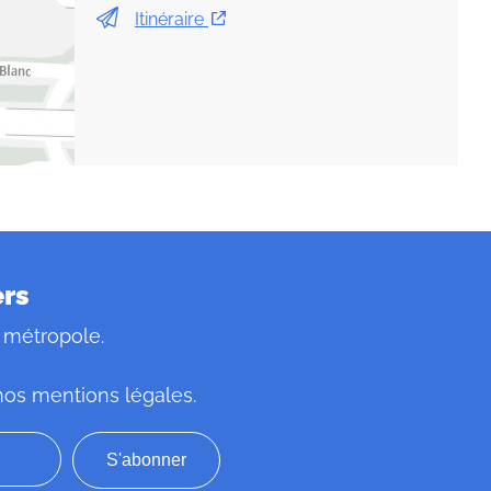
Itinéraire
Leaflet
|
©
OpenStreetMap
ers
 métropole.
nos mentions légales
.