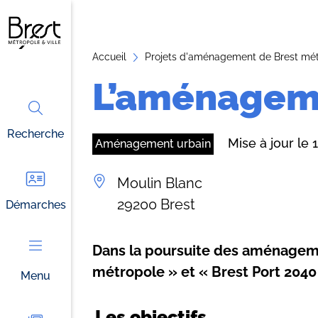
A
ll
e
Accueil
Projets d'aménagement de Brest mé
r
L’aménageme
a
u
Recherche
c
Mise à jour le
Aménagement urbain
o
n
Moulin Blanc
t
29200 Brest
Démarches
e
n
Dans la poursuite des aménagem
u
métropole » et « Brest Port 2040
Menu
Les objectifs