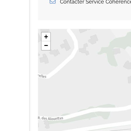
Contacter Service Cohérence 
+
−